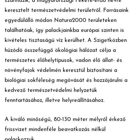
származik, a magyarországi Fekete-erdő névre
keresztelt természetvédelmi területről. Forrásaink
egyedülálló módon Natura2000 területeken
találhatóak, így palackjainkba európai szinten is
kivételes tisztaságú víz kerülhet. A Szigetközben
húzódó összefüggő ökológiai hálózat célja a
természetes élőhelytípusok, vadon élő állat- és
növényfajok védelmén keresztül biztosítani a
biológiai sokféleség megóvását és hozzájárulni a
kedvező természetvédelmi helyzetük
fenntartásához, illetve helyreállításához.
A kiváló minőségű, 80-130 méter mélyről érkező
frissvizet mindenféle beavatkozás nélkül
palackozzuk.