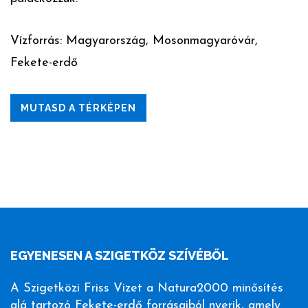
Vízforrás: Magyarország, Mosonmagyaróvár,
Fekete-erdő
MUTASD A TÉRKÉPEN
EGYENESEN A SZIGETKÖZ SZÍVÉBŐL
A Szigetközi Friss Vizet a Natura2000 minősítés
alá tartozó Fekete-erdő forrásaiból nyerik, amely